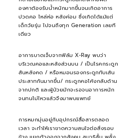
องศาต้องรับนํ้าหนักมากขึ้นจนเกิดอาการ
ปวดคอ ไหล่ห่อ หลังค่อม ซึ่งเกิดได้แม้แต่
เด็กวัยรุ่น ไปจนถึงทุก Generation เลยที
เดียว
อาการบาดเจ็บจากฟิล์ม X-Ray พบว่า
บริเวณคอและหลังส่วนบน / เป็นโรคกระดูก
สันหลังคด / หรือหมอนรองกระดูกทับเส้น
ประสาทกันมากขึ้น/ กระดูกคอโค้งกลับด้าน
จากปกติ และผู้ป่วยมักจะรอจนอาการหนัก
จนทนไม่ไหวแล้วจึงมาพบแพทย์
การหมกมุ่นอยู่กับอุปกรณ์สื่อสารตลอด
เวลา จะทำให้เราขาดความสนใจต่อสิ่งรอบ
ข้าง แยกตัวออกจากสังคม สมาธิสั้น พลั้ง