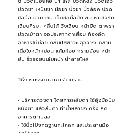
ดี ปวดเมื่อยคอ บ่า ไหล่ ปวดหลัง ปวดเอว
ปวดขา เหน็บชา มือชา นิ้วชา นิ้วล็อค ปวด
ข้อมือ ปวดแขน เอ็นข้อมืออักเสบ หายใจขัด
เวียนศีรษะ คลื่นไส้ วิงเวียน หน้ามืด ตาพร่า
ปวดเบ้าตา จอประสาทตาเสื่อม ท้องอืด
อาหารไม่ย่อย กลั้นปัสสาวะ อุจจาระ กล้าม
เนื้อใบหน้าหย่อน แก้มห้อย กรามย้อย หน้า
ย่น ริ้วรอยบนใบหน้า น้ำลายไหล
วิธีการบรรเทาอาการโดยรวม
• บริหารดวงตา โดยการหลับตา ใช้อุ้งมือบีบ
หนังตา แล้วลืมตา ทำซ้ำหลายๆ ครั้ง ลด
อาการตาเบลอ
• ใช้นิ้วโป้งกดฐานกะโหลก และประสานมือ